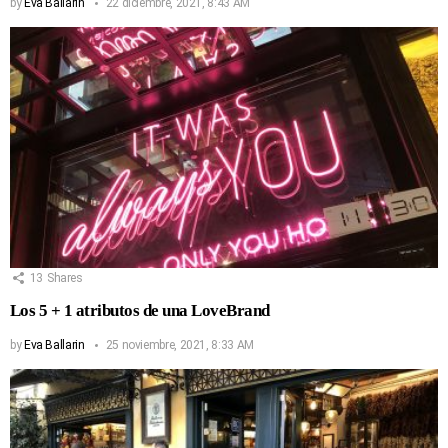
by
Eva Ballarin
22 diciembre, 2021, 8:43 AM
13
Shares
Los 5 + 1 atributos de una LoveBrand
by
Eva Ballarin
25 noviembre, 2021, 8:33 AM