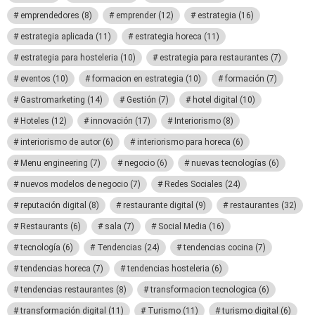
emprendedores
(8)
emprender
(12)
estrategia
(16)
estrategia aplicada
(11)
estrategia horeca
(11)
estrategia para hosteleria
(10)
estrategia para restaurantes
(7)
eventos
(10)
formacion en estrategia
(10)
formación
(7)
Gastromarketing
(14)
Gestión
(7)
hotel digital
(10)
Hoteles
(12)
innovación
(17)
Interiorismo
(8)
interiorismo de autor
(6)
interiorismo para horeca
(6)
Menu engineering
(7)
negocio
(6)
nuevas tecnologías
(6)
nuevos modelos de negocio
(7)
Redes Sociales
(24)
reputación digital
(8)
restaurante digital
(9)
restaurantes
(32)
Restaurants
(6)
sala
(7)
Social Media
(16)
tecnología
(6)
Tendencias
(24)
tendencias cocina
(7)
tendencias horeca
(7)
tendencias hosteleria
(6)
tendencias restaurantes
(8)
transformacion tecnologica
(6)
transformación digital
(11)
Turismo
(11)
turismo digital
(6)