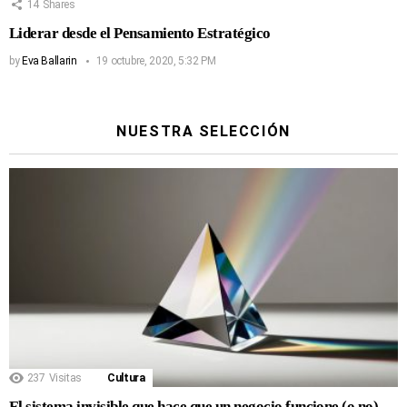
14
Shares
Liderar desde el Pensamiento Estratégico
by
Eva Ballarin
19 octubre, 2020, 5:32 PM
NUESTRA SELECCIÓN
237
Visitas
Cultura
El sistema invisible que hace que un negocio funcione (o no)