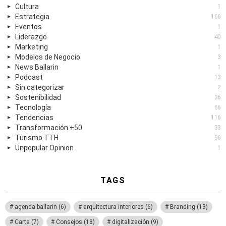
Cultura
1
Estrategia
166
Eventos
1
Liderazgo
40
Marketing
1
Modelos de Negocio
3
News Ballarin
1
Podcast
13
Sin categorizar
2
Sostenibilidad
36
Tecnología
66
Tendencias
116
Transformación +50
33
Turismo TTH
96
Unpopular Opinion
1
TAGS
agenda ballarin
(6)
arquitectura interiores
(6)
Branding
(13)
Carta
(7)
Consejos
(18)
digitalización
(9)