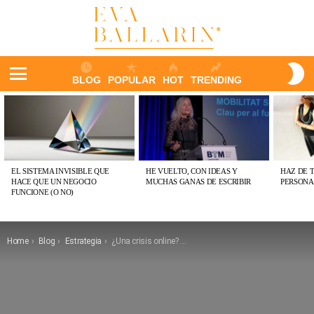
S
BLOG
POPULAR
HOT
TRENDING
S
Menu
ÚLTIMAS
PUBLICACIONES
EL SISTEMA INVISIBLE QUE
HE VUELTO, CON IDEAS Y
HAZ DE 
HACE QUE UN NEGOCIO
MUCHAS GANAS DE ESCRIBIR
PERSONA
FUNCIONE (O NO)
You are here:
Home
Blog
Estrategia
¿Una crisis online? Aprende a gestionarla