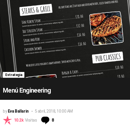
Estrategia
Menú Engineering
by
Eva Ballarin
5 abril, 2018, 10:00 AM
Comentarios
10.2k
Visitas
8