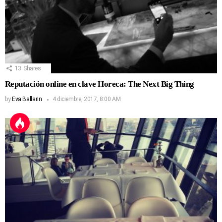
13
Shares
Reputación online en clave Horeca: The Next Big Thing
by
Eva Ballarin
4 diciembre, 2017, 8:00 AM