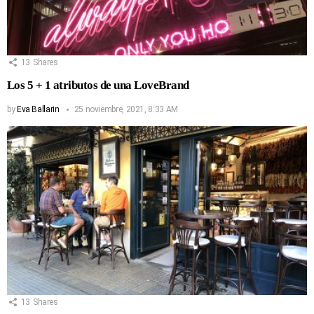
13
Shares
Los 5 + 1 atributos de una LoveBrand
by
Eva Ballarin
25 noviembre, 2021, 8:33 AM
13
Shares