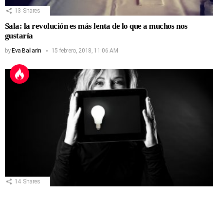
13
Shares
Sala: la revolución es más lenta de lo que a muchos nos
gustaría
by
Eva Ballarin
15 febrero, 2018, 11:06 AM
14
Shares
Liderar desde el Pensamiento Estratégico
by
Eva Ballarin
19 octubre, 2020, 5:32 PM