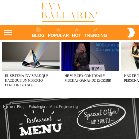
S
BLOG
POPULAR
HOT
TRENDING
S
Menu
ÚLTIMAS
PUBLICACIONES
EL SISTEMA INVISIBLE QUE
HE VUELTO, CON IDEAS Y
HAZ DE 
HACE QUE UN NEGOCIO
MUCHAS GANAS DE ESCRIBIR
PERSONA
FUNCIONE (O NO)
You are here:
Home
Blog
Estrategia
Menú Engineering