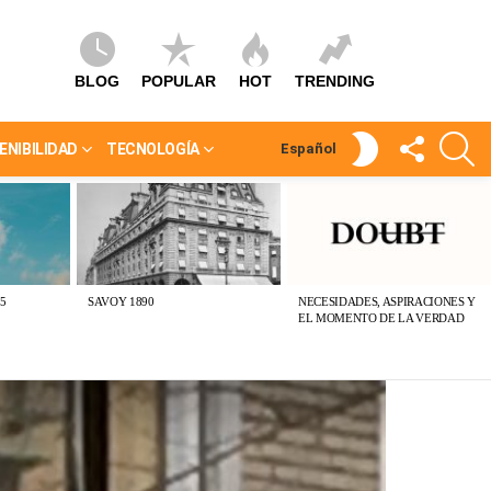
BLOG
POPULAR
HOT
TRENDING
SÍGUEME
S
SWITCH
ENIBILIDAD
TECNOLOGÍA
Español
SKIN
5
SAVOY 1890
NECESIDADES, ASPIRACIONES Y
EL MOMENTO DE LA VERDAD