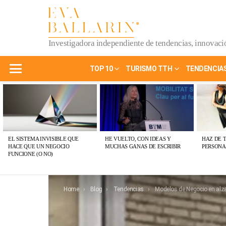
Investigadora independiente de tendencias, innovació
TOP 10
TURISMO TTH
TENDENCIA
Menu
ÚLTIMAS
PUBLICACIONES
EL SISTEMA INVISIBLE QUE
HE VUELTO, CON IDEAS Y
HAZ DE 
HACE QUE UN NEGOCIO
MUCHAS GANAS DE ESCRIBIR
PERSONA
FUNCIONE (O NO)
You are here:
Home
Blog
Tendencias
Modelos de Negocio en alza: consolid