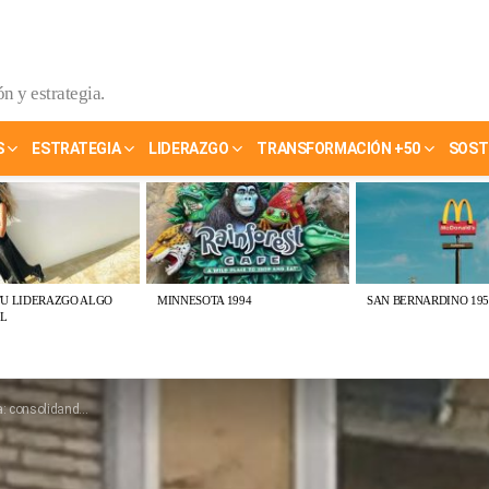
n y estrategia.
S
ESTRATEGIA
LIDERAZGO
TRANSFORMACIÓN +50
SOST
TU LIDERAZGO ALGO
MINNESOTA 1994
SAN BERNARDINO 195
L
ando las tendencias