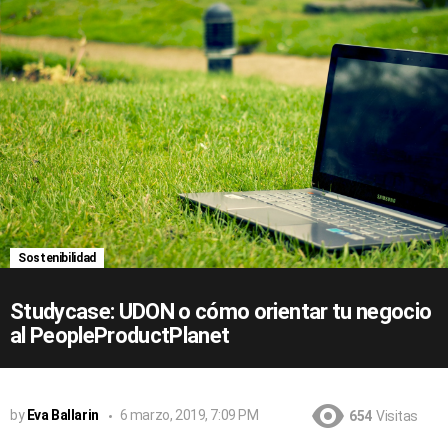
Sostenibilidad
Studycase: UDON o cómo orientar tu negocio
al PeopleProductPlanet
by
Eva Ballarin
6 marzo, 2019, 7:09 PM
654
Visitas