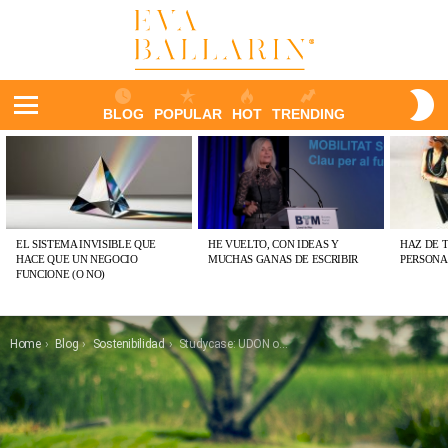
S
BLOG
POPULAR
HOT
TRENDING
S
Menu
ÚLTIMAS
PUBLICACIONES
EL SISTEMA INVISIBLE QUE
HE VUELTO, CON IDEAS Y
HAZ DE 
HACE QUE UN NEGOCIO
MUCHAS GANAS DE ESCRIBIR
PERSONA
FUNCIONE (O NO)
You are here:
Home
Blog
Sostenibilidad
Studycase: UDON o cómo orientar tu negocio al PeopleProductPlanet