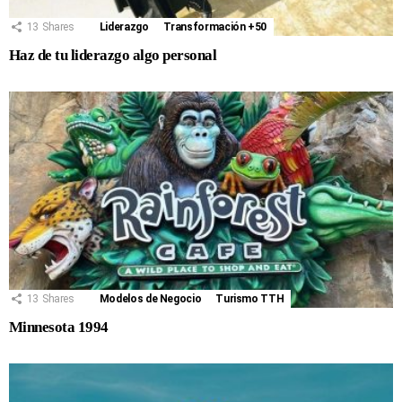
13
Shares
Liderazgo
Transformación +50
Haz de tu liderazgo algo personal
13
Shares
Modelos de Negocio
Turismo TTH
Minnesota 1994