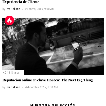
Experiencia de Cliente
by
Eva Ballarin
28 enero, 2019, 9:00 AM
13
Shares
Reputación online en clave Horeca: The Next Big Thing
by
Eva Ballarin
4 diciembre, 2017, 8:00 AM
NUESTRA SELECCIÓN