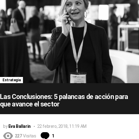
Estrategia
Las Conclusiones: 5 palancas de acción para
que avance el sector
by
Eva Ballarin
22 febrero, 2018, 11:19 AM
Comentario
227
Visitas
1