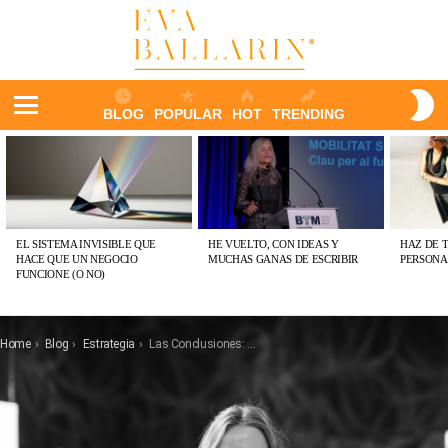
S
BLOG
POPULAR
HOT
TRENDING
S
Menu
ÚLTIMAS
PUBLICACIONES
EL SISTEMA INVISIBLE QUE
HE VUELTO, CON IDEAS Y
HAZ DE 
HACE QUE UN NEGOCIO
MUCHAS GANAS DE ESCRIBIR
PERSONA
FUNCIONE (O NO)
You are here:
Home
Blog
Estrategia
Las Conclusiones: 5 palancas de acción para que avance el sector