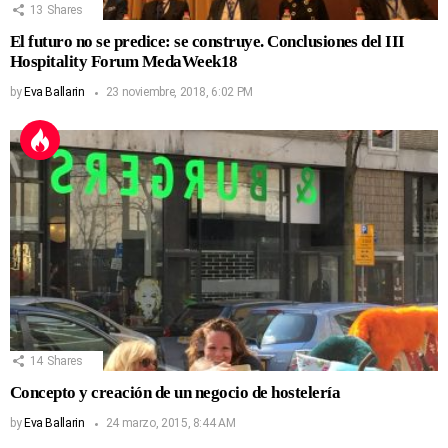
13
Shares
El futuro no se predice: se construye. Conclusiones del III
Hospitality Forum MedaWeek18
by
Eva Ballarin
23 noviembre, 2018, 6:02 PM
14
Shares
Concepto y creación de un negocio de hostelería
by
Eva Ballarin
24 marzo, 2015, 8:44 AM