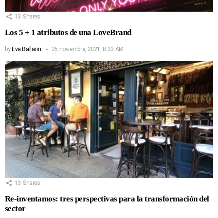
13
Shares
Los 5 + 1 atributos de una LoveBrand
by
Eva Ballarin
25 noviembre, 2021, 8:33 AM
13
Shares
Re-inventamos: tres perspectivas para la transformación del
sector