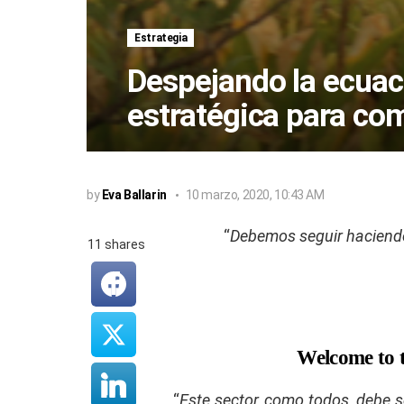
Estrategia
Despejando la ecuac
estratégica para co
by
Eva Ballarin
10 marzo, 2020, 10:43 AM
“
Debemos seguir haciendo 
11
shares
Welcome to 
“
Este sector, como todos, debe s