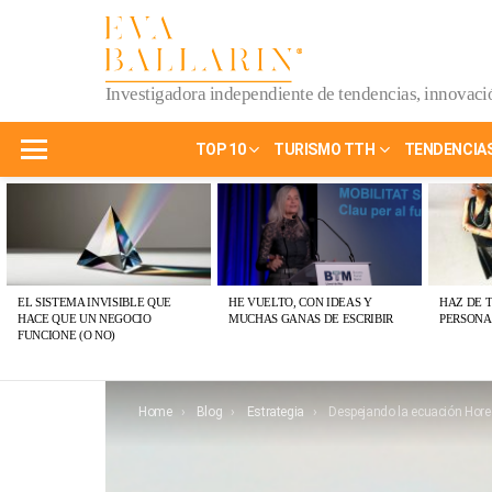
Investigadora independiente de tendencias, innovació
TOP 10
TURISMO TTH
TENDENCIA
Menu
ÚLTIMAS
PUBLICACIONES
EL SISTEMA INVISIBLE QUE
HE VUELTO, CON IDEAS Y
HAZ DE 
HACE QUE UN NEGOCIO
MUCHAS GANAS DE ESCRIBIR
PERSONA
FUNCIONE (O NO)
You are here:
Home
Blog
Estrategia
Despejando la ecuación Horeca: fórmula estratégica para com