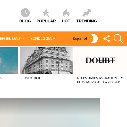
BLOG
POPULAR
HOT
TRENDING
SÍGUEME
S
SWITCH
ENIBILIDAD
TECNOLOGÍA
Español
SKIN
5
SAVOY 1890
NECESIDADES, ASPIRACIONES Y
EL MOMENTO DE LA VERDAD