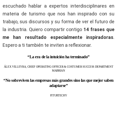
escuchado hablar a expertos interdisciplinares en
materia de turismo que nos han inspirado con su
trabajo, sus discursos y su forma de ver el futuro de
la industria. Quiero compartir contigo
14 frases que
me han resultado especialmente inspiradoras
.
Espero a ti también te inviten a reflexionar.
“La era de la intuición ha terminado”
ÁLEX VILLEYRA, CHIEF OPERATING OFFICER & COSTUMER SUCCESS DEPARTMENT
MABRIAN
“No sobreviven las empresas más grandes sino las que mejor saben
adaptarse”
FITURTECHY
“El hotelero es consciente de que la tecnología es importante para su
negocio: desde blockchain a la Inteligencia Artificial para una mejor
experiencia del cliente”