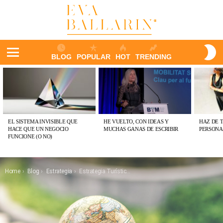
S
BLOG
POPULAR
HOT
TRENDING
S
Menu
ÚLTIMAS
PUBLICACIONES
EL SISTEMA INVISIBLE QUE
HE VUELTO, CON IDEAS Y
HAZ DE 
HACE QUE UN NEGOCIO
MUCHAS GANAS DE ESCRIBIR
PERSONA
FUNCIONE (O NO)
You are here:
Home
Blog
Estrategia
Estrategia Turística Inteligente: El Quinto Elemento