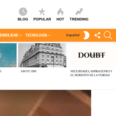
BLOG
POPULAR
HOT
TRENDING
SÍGUEME
S
SWITCH
ENIBILIDAD
TECNOLOGÍA
Español
SKIN
5
SAVOY 1890
NECESIDADES, ASPIRACIONES Y
EL MOMENTO DE LA VERDAD