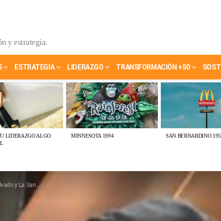
n y estrategia.
S
ESTRATEGIA
LIDERAZGO
TRANSFORMACIÓN +50
SOST
TU LIDERAZGO ALGO
MINNESOTA 1994
SAN BERNARDINO 195
L
anjar el debate de la paella perfecta