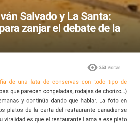
Iván Salvado y La Santa:
para zanjar el debate de la
253
Visitas
afía de una lata de conservas con todo tipo de
bas que parecen congeladas, rodajas de chorizo…)
emanas y continúa dando que hablar. La foto en
os platos de la carta del restaurante canadiense
 viralidad es que el restaurante llama a ese plato