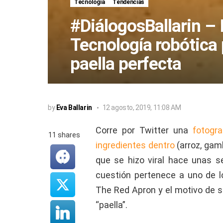
Tecnología
Tendencias
#DiálogosBallarin – 
Tecnología robótica 
paella perfecta
by
Eva Ballarin
12 agosto, 2019, 11:08 AM
Corre por Twitter una
fotogr
11
shares
ingredientes dentro
(arroz, gam
que se hizo viral hace unas s
cuestión pertenece a uno de l
The Red Apron y el motivo de su
“paella”.