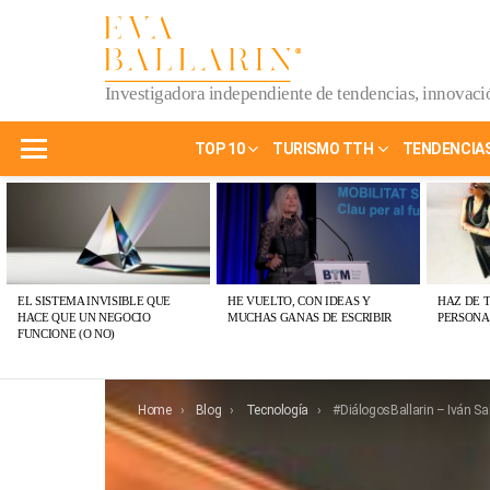
Investigadora independiente de tendencias, innovació
TOP 10
TURISMO TTH
TENDENCIA
Menu
ÚLTIMAS
PUBLICACIONES
EL SISTEMA INVISIBLE QUE
HE VUELTO, CON IDEAS Y
HAZ DE 
HACE QUE UN NEGOCIO
MUCHAS GANAS DE ESCRIBIR
PERSONA
FUNCIONE (O NO)
You are here:
Home
Blog
Tecnología
#DiálogosBallarin – Iván Salvado y La Santa: Tecnología robótica para z