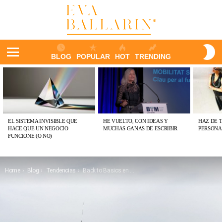
S
BLOG
POPULAR
HOT
TRENDING
S
Menu
ÚLTIMAS
PUBLICACIONES
EL SISTEMA INVISIBLE QUE
HE VUELTO, CON IDEAS Y
HAZ DE 
HACE QUE UN NEGOCIO
MUCHAS GANAS DE ESCRIBIR
PERSONA
FUNCIONE (O NO)
You are here:
Home
Blog
Tendencias
Back to Basics en Turismo Circular: Objetivos básicos y oportunidades de negocio