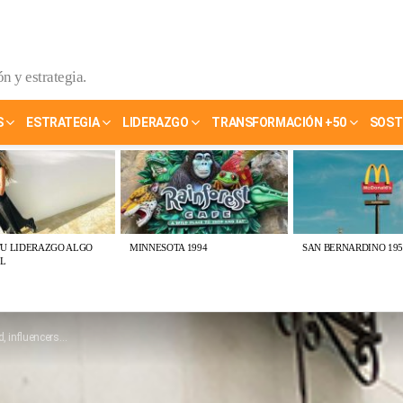
n y estrategia.
S
ESTRATEGIA
LIDERAZGO
TRANSFORMACIÓN +50
SOST
TU LIDERAZGO ALGO
MINNESOTA 1994
SAN BERNARDINO 195
L
ens y entorno VUCA para rato