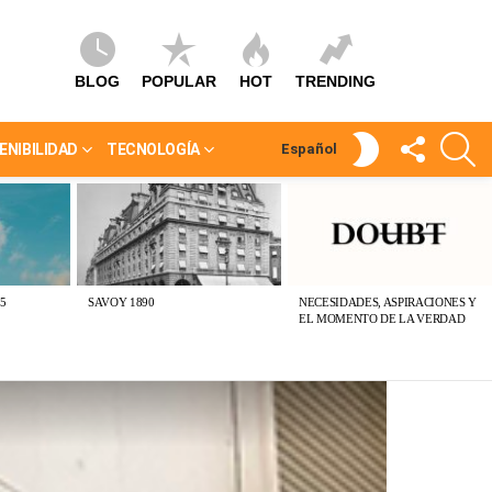
BLOG
POPULAR
HOT
TRENDING
SÍGUEME
S
SWITCH
ENIBILIDAD
TECNOLOGÍA
Español
SKIN
5
SAVOY 1890
NECESIDADES, ASPIRACIONES Y
EL MOMENTO DE LA VERDAD