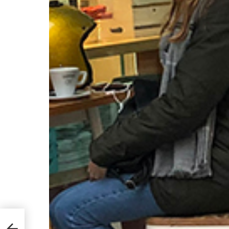
e y
en el