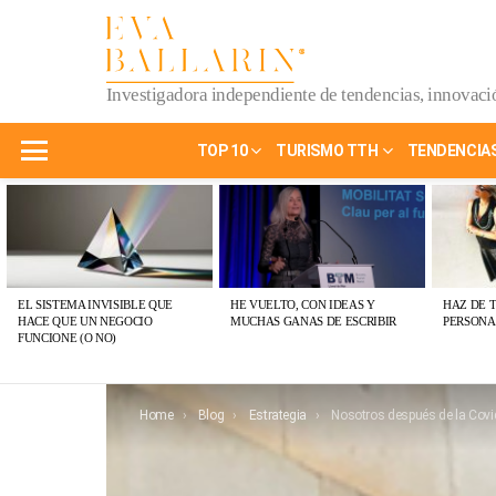
Investigadora independiente de tendencias, innovació
TOP 10
TURISMO TTH
TENDENCIA
Menu
ÚLTIMAS
PUBLICACIONES
EL SISTEMA INVISIBLE QUE
HE VUELTO, CON IDEAS Y
HAZ DE 
HACE QUE UN NEGOCIO
MUCHAS GANAS DE ESCRIBIR
PERSONA
FUNCIONE (O NO)
You are here:
Home
Blog
Estrategia
Nosotros después de la Covid, influencers que crean dark kitch